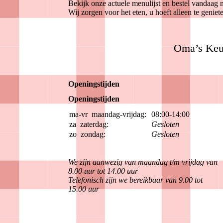
Bekijk onze actuele menulijst en bestel vandaag 
Wij zorgen voor het eten, u hoeft alleen te geniet
Oma’s Keuke
Openingstijden
Openingstijden
ma-vr
maandag-vrijdag:
08:00-14:00
za
zaterdag:
Gesloten
zo
zondag:
Gesloten
We zijn aanwezig van maandag t/m vrijdag van
8.00 uur tot 14.00 uur
Telefonisch zijn we bereikbaar van 9.00 tot
15.00 uur