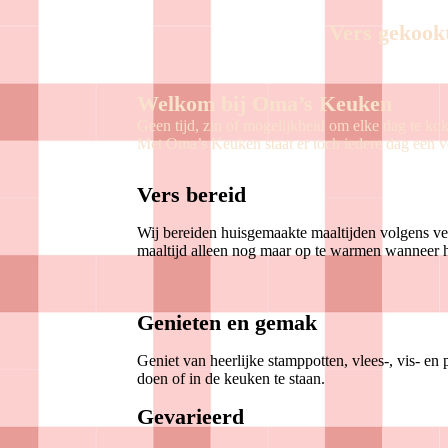
Vers gekookt
Welkom bij Oma’s Keuken
Geen tijd, zin of mogelijkheid om elke dag te ko
Met Oma’s Keuken staat er toch iedere dag een ve
Vers bereid
Wij bereiden huisgemaakte maaltijden volgens ve
maaltijd alleen nog maar op te warmen wanneer h
Genieten en gemak
Geniet van heerlijke stamppotten, vlees-, vis- en
doen of in de keuken te staan.
Gevarieerd