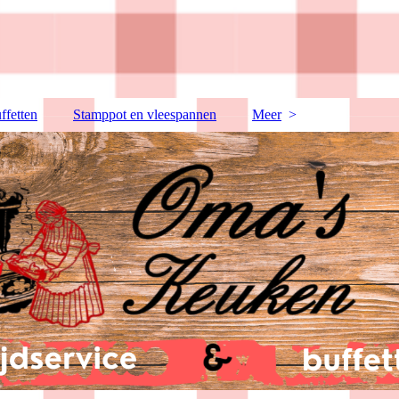
ffetten
Stamppot en vleespannen
Meer