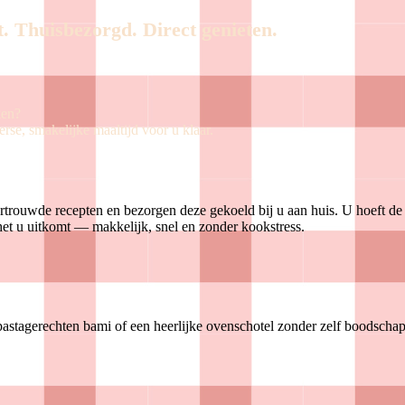
. Thuisbezorgd. Direct genieten.
ken?
rse, smakelijke maaltijd voor u klaar.
rtrouwde recepten en bezorgen deze gekoeld bij u aan huis. U hoeft de
et u uitkomt — makkelijk, snel en zonder kookstress
.
 pastagerechten bami of een heerlijke ovenschotel zonder zelf boodscha